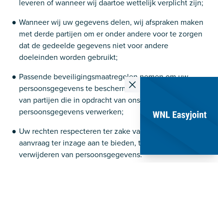
leveren of wanneer wij daartoe wettelijk verplicht zijn;
Wanneer wij uw gegevens delen, wij afspraken maken
met derde partijen om er onder andere voor te zorgen
dat de gedeelde gegevens niet voor andere
doeleinden worden gebruikt;
Passende beveiligingsmaatregelen nemen om uw
persoonsgegevens te beschermen en dat ook eisen
van partijen die in opdracht van ons uw
persoonsgegevens verwerken;
Uw rechten respecteren ter zake van het op uw
aanvraag ter inzage aan te bieden, te corrigeren of te
verwijderen van persoonsgegevens.
Gebruik van persoonsgegevens
| Bij het gebruik van
onze diensten laat u bepaalde gegevens bij ons achter.
Dat kunnen persoonsgegevens zijn. Afhankelijk van de
diensten en functionaliteiten die op onze website of via