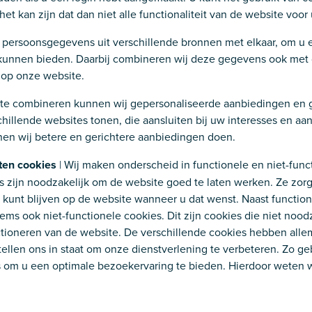
et kan zijn dat dan niet alle functionaliteit van de website voor 
persoonsgegevens uit verschillende bronnen met elkaar, om u 
kunnen bieden. Daarbij combineren wij deze gegevens ook met
 op onze website.
te combineren kunnen wij gepersonaliseerde aanbiedingen en 
chillende websites tonen, die aansluiten bij uw interesses en a
en wij betere en gerichtere aanbiedingen doen.
ten cookies
| Wij maken onderscheid in functionele en niet-func
s zijn noodzakelijk om de website goed te laten werken. Ze zorg
 kunt blijven op de website wanneer u dat wenst. Naast functio
ms ook niet-functionele cookies. Dit zijn cookies die niet noodz
ctioneren van de website. De verschillende cookies hebben alle
ellen ons in staat om onze dienstverlening te verbeteren. Zo ge
s om u een optimale bezoekervaring te bieden. Hierdoor weten
r zijn en op welke plekken we onze website kunnen verbeteren
ing cookies om u gepersonaliseerde aanbiedingen te doen.