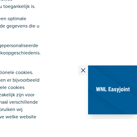
u toegankelijk is.
een optimale
 de gegevens die u
gepersonaliseerde
ankoopgeschiedenis.
tionele cookies.
en er bijvoorbeeld
nele cookies
akelijk zijn voor
maal verschillende
bruiken wij
 we welke website
. Daarnaast