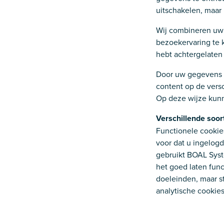
uitschakelen, maar h
Wij combineren uw 
bezoekervaring te 
hebt achtergelaten
Door uw gegevens 
content op de vers
Op deze wijze kunn
Verschillende soor
Functionele cookie
voor dat u ingelogd
gebruikt BOAL Syste
het goed laten fun
doeleinden, maar st
analytische cookie
onderdelen populai
gebruiken we track