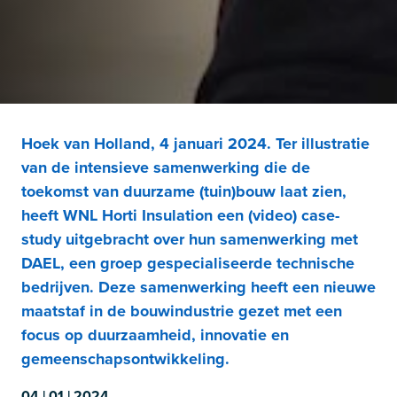
Hoek van Holland, 4 januari 2024. Ter illustratie
van de intensieve samenwerking die de
toekomst van duurzame (tuin)bouw laat zien,
heeft WNL Horti Insulation een (video) case-
study uitgebracht over hun samenwerking met
DAEL, een groep gespecialiseerde technische
bedrijven. Deze samenwerking heeft een nieuwe
maatstaf in de bouwindustrie gezet met een
focus op duurzaamheid, innovatie en
gemeenschapsontwikkeling.
04 | 01 | 2024