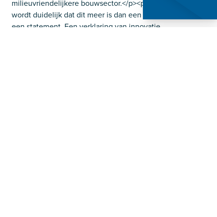
milieuvriendelijkere bouwsector.</p><p>In de video
wordt duidelijk dat dit meer is dan een gebouw; het is
een statement. Een verklaring van innovatie,
gemeenschap en een duurzame toekomst. De
nieuwbouw van DAEL is niet slechts een werkplek; het is
een getuigenis van wat bereikt kan worden wanneer
bedrijven samenkomen met een gedeelde visie.</p>
<p>Van Leeuwen vat dit sentiment samen, "Samen
bouwen we aan een betere toekomst voor DAEL, voor
WNL en voor de wereld."</p><p>Gert Hollaar,
Commercieel Directeur en oprichter van WNL bevestigt
dit: “Ik geloof in het bouwen aan een duurzame
toekomst. We hebben de verantwoordelijkheid om
innovatieve oplossingen te ontwikkelen die niet alleen
vandaag maar ook voor toekomstige generaties
voordelen bieden. Bij WNL zetten we ons in om deze
visie tot realiteit te maken, elke dag weer."</p><p>
<strong>Bekijk hier de case study:</strong></p>